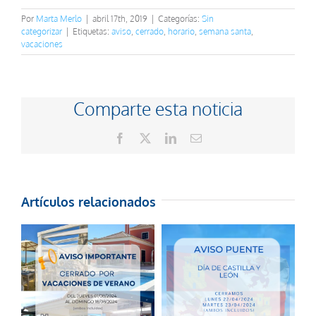
Por
Marta Merlo
|
abril 17th, 2019
|
Categorías:
Sin
categorizar
|
Etiquetas:
aviso
,
cerrado
,
horario
,
semana santa
,
vacaciones
Comparte esta noticia
Facebook
X
LinkedIn
Correo
electrónico
Artículos relacionados