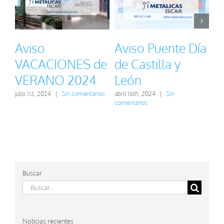
Aviso
Aviso Puente Día
A
VACACIONES de
de Castilla y
V
VERANO 2024
León
S
2
julio 1st, 2024
|
Sin comentarios
abril 16th, 2024
|
Sin
comentarios
mar
com
Buscar
Buscar:
Noticias recientes