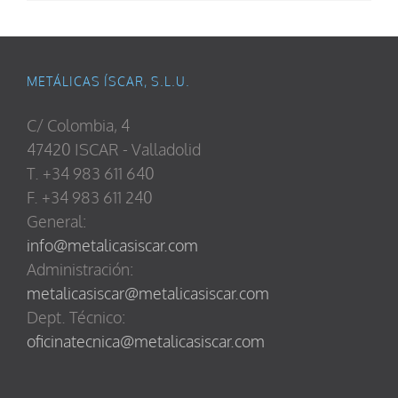
METÁLICAS ÍSCAR, S.L.U.
C/ Colombia, 4
47420 ISCAR - Valladolid
T. +34 983 611 640
F. +34 983 611 240
General:
info@metalicasiscar.com
Administración:
metalicasiscar@metalicasiscar.com
Dept. Técnico:
oficinatecnica@metalicasiscar.com