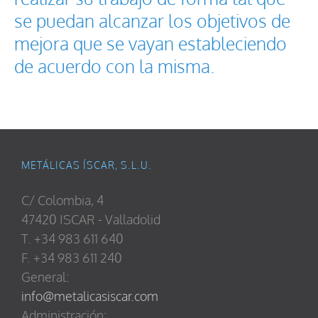
se puedan alcanzar los objetivos de
mejora que se vayan estableciendo
de acuerdo con la misma.
METÁLICAS ÍSCAR, S.L.U.
C/ Colombia, 4
47420 ISCAR - Valladolid
T. +34 983 611 640
F. +34 983 611 240
General:
info@metalicasiscar.com
Administración: