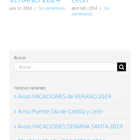
2
julio 1st, 2024
|
Sin comentarios
abril 16th, 2024
|
Sin
comentarios
mar
com
Buscar
Buscar:
Noticias recientes
Aviso VACACIONES de VERANO 2024
Aviso Puente Día de Castilla y León
Aviso VACACIONES SEMANA SANTA 2024