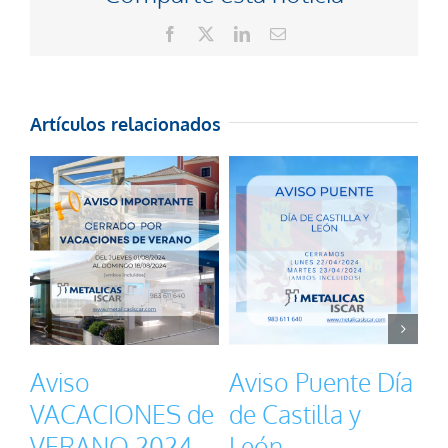
Facebook
X
LinkedIn
Correo
electrónico
Artículos relacionados
Aviso
Aviso Puente Día
A
VACACIONES de
de Castilla y
V
VERANO 2024
León
S