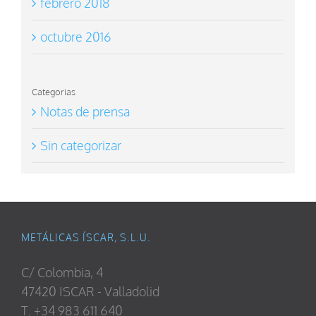
febrero 2018
octubre 2016
Categorias
Notas de prensa
Sin categorizar
METÁLICAS ÍSCAR, S.L.U.
C/ Colombia, 4
47420 ISCAR - Valladolid
T. +34 983 611 640