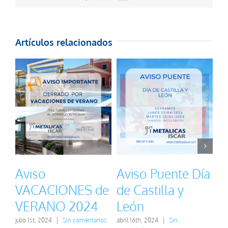
electrónico
Artículos relacionados
Aviso
Aviso Puente Día
A
VACACIONES de
de Castilla y
V
VERANO 2024
León
S
2
julio 1st, 2024
|
Sin comentarios
abril 16th, 2024
|
Sin