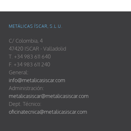
METÁLICAS ÍSCAR, S.L.U.
C/ Colombia, 4
47420 ISCAR - Valladolid
T. +34 983 611 640
F. +34 983 611 240
General:
info@metalicasiscar.com
Administración:
metalicasiscar@metalicasiscar.com
Dept. Técnico:
oficinatecnica@metalicasiscar.com