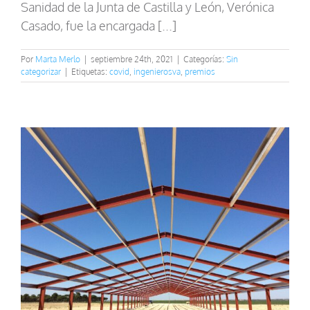
Sanidad de la Junta de Castilla y León, Verónica
Casado, fue la encargada [...]
Por
Marta Merlo
|
septiembre 24th, 2021
|
Categorías:
Sin
categorizar
|
Etiquetas:
covid
,
ingenierosva
,
premios