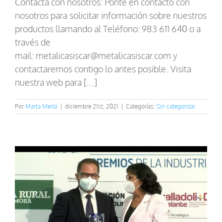
Contacta con nosotros: Ponte en contacto con
nosotros para solicitar información sobre nuestros
productos llamando al Teléfono: 983 611 640 o a
través de
mail: metalicasiscar@metalicasiscar.com y
contactaremos contigo lo antes posible. Visita
nuestra web para [...]
Por
Marta Merlo
|
diciembre 21st, 2021
|
Categorías:
Sin categorizar