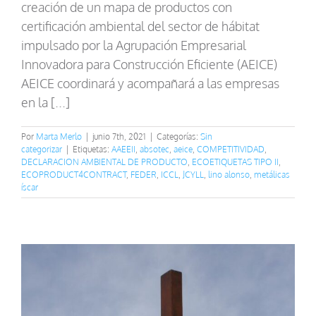
creación de un mapa de productos con
certificación ambiental del sector de hábitat
impulsado por la Agrupación Empresarial
Innovadora para Construcción Eficiente (AEICE)
AEICE coordinará y acompañará a las empresas
en la [...]
Por
Marta Merlo
|
junio 7th, 2021
|
Categorías:
Sin
categorizar
|
Etiquetas:
AAEEII
,
absotec
,
aeice
,
COMPETITIVIDAD
,
DECLARACION AMBIENTAL DE PRODUCTO
,
ECOETIQUETAS TIPO II
,
ECOPRODUCT4CONTRACT
,
FEDER
,
ICCL
,
JCYLL
,
lino alonso
,
metálicas
íscar