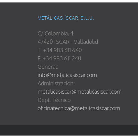
METÁLICAS ÍSCAR, S.L.U.
C/ Colombia, 4
47420 ISCAR - Valladolid
T. +34 983 611 640
F. +34 983 611 240
General:
info@metalicasiscar.com
Administración:
metalicasiscar@metalicasiscar.com
Dept. Técnico:
oficinatecnica@metalicasiscar.com