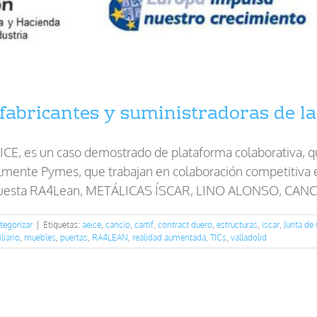
bricantes y suministradoras de la 
CE, es un caso demostrado de plataforma colaborativa, qu
almente Pymes, que trabajan en colaboración competitiva
ropuesta RA4Lean, METÁLICAS ÍSCAR, LINO ALONSO, CANCI
tegorizar
|
Etiquetas:
aeice
,
cancio
,
cartif
,
contract duero
,
estructuras
,
iscar
,
Junta de 
liario
,
muebles
,
puertas
,
RA4LEAN
,
realidad aumentada
,
TICs
,
valladolid