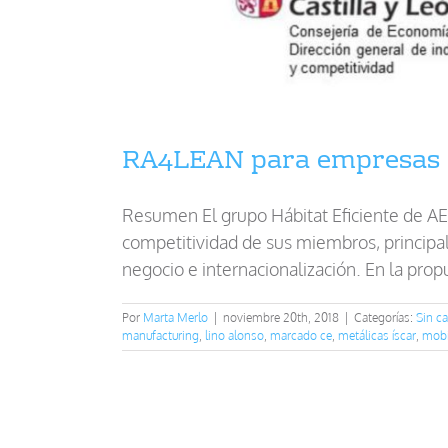
RA4LEAN para empresas fa
Resumen El grupo Hábitat Eficiente de AEI
competitividad de sus miembros, princip
negocio e internacionalización. En la p
Por
Marta Merlo
|
noviembre 20th, 2018
|
Categorías:
Sin ca
manufacturing
,
lino alonso
,
marcado ce
,
metálicas íscar
,
mobi